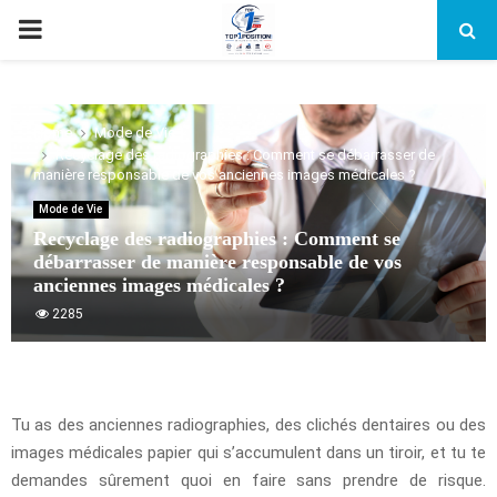
PRIMARY
MENU
Home
Mode de Vie
Recyclage des radiographies : Comment se débarrasser de
manière responsable de vos anciennes images médicales ?
Mode de Vie
Recyclage des radiographies : Comment se
débarrasser de manière responsable de vos
anciennes images médicales ?
2285
Tu as des anciennes radiographies, des clichés dentaires ou des
images médicales papier qui s’accumulent dans un tiroir, et tu te
demandes sûrement quoi en faire sans prendre de risque.