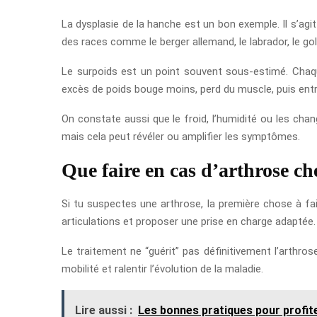
La dysplasie de la hanche est un bon exemple. Il s’agi
des races comme le berger allemand, le labrador, le gold
Le surpoids est un point souvent sous-estimé. Chaqu
excès de poids bouge moins, perd du muscle, puis entre d
On constate aussi que le froid, l’humidité ou les cha
mais cela peut révéler ou amplifier les symptômes.
Que faire en cas d’arthrose ch
Si tu suspectes une arthrose, la première chose à fair
articulations et proposer une prise en charge adaptée.
Le traitement ne “guérit” pas définitivement l’arthrose,
mobilité et ralentir l’évolution de la maladie.
Lire aussi :
Les bonnes pratiques pour profit