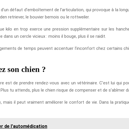
t d’un défaut d’emboîtement de l’articulation, qui provoque à la lo
en retriever, le bouvier bernois ou le rottweiler.
e kilo en trop exerce une pression supplémentaire sur les hanches
ans un cercle vicieux : moins il bouge, plus il se raidit.
ngements de temps peuvent accentuer l’inconfort chez certains chi
ez son chien ?
e est de prendre rendez-vous avec un vétérinaire. C’est lui qui pourr
 Plus tu attends, plus le chien risque de compenser et de s’abîmer 
 mais il peut vraiment améliorer le confort de vie. Dans la pratique, 
er de l'automédication