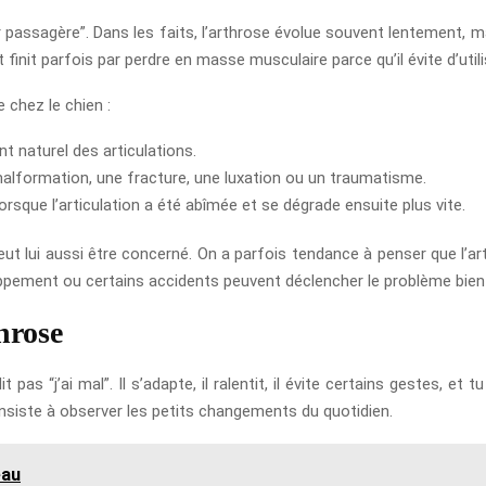
passagère”. Dans les faits, l’arthrose évolue souvent lentement, mais
nit parfois par perdre en masse musculaire parce qu’il évite d’util
 chez le chien :
ent naturel des articulations.
malformation, une fracture, une luxation ou un traumatisme.
 lorsque l’articulation a été abîmée et se dégrade ensuite plus vite.
peut lui aussi être concerné. On a parfois tendance à penser que l’a
oppement ou certains accidents peuvent déclencher le problème bien 
hrose
dit pas “j’ai mal”. Il s’adapte, il ralentit, il évite certains gestes, 
onsiste à observer les petits changements du quotidien.
eau