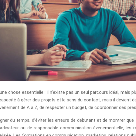
r une chose essentielle : il n’existe pas un seul parcours idéal, mais 
 capacité à gérer des projets et le sens du contact, mais il devient d
vénement de A à Z, de respecter un budget, de coordonner des presta
ner du temps, d’éviter les erreurs de débutant et de montrer que t
ordinateur ou de responsable communication événementielle, les rec
ialisée. Les formations en communication, marketing, relations publi