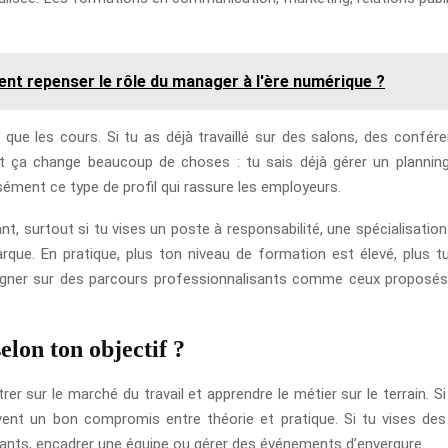
ent repenser le rôle du manager à l'ère numérique ?
 que les cours. Si tu as déjà travaillé sur des salons, des conf
t ça change beaucoup de choses : tu sais déjà gérer un planning, t
sément ce type de profil qui rassure les employeurs.
ant, surtout si tu vises un poste à responsabilité, une spécialisation
rque. En pratique, plus ton niveau de formation est élevé, plus 
seigner sur des parcours professionnalisants comme ceux proposé
elon ton objectif ?
er sur le marché du travail et apprendre le métier sur le terrain. Si
nt un bon compromis entre théorie et pratique. Si tu vises des 
ants, encadrer une équipe ou gérer des événements d’envergure.