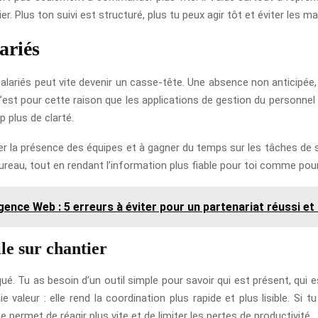
ier. Plus ton suivi est structuré, plus tu peux agir tôt et éviter les m
ariés
s salariés peut vite devenir un casse-tête. Une absence non anticipé
est pour cette raison que les applications de gestion du personnel s
p plus de clarté.
er la présence des équipes et à gagner du temps sur les tâches de su
le bureau, tout en rendant l’information plus fiable pour toi comme pou
gence Web : 5 erreurs à éviter pour un partenariat réussi et
le sur chantier
ué. Tu as besoin d’un outil simple pour savoir qui est présent, qui es
raie valeur : elle rend la coordination plus rapide et plus lisible.
permet de réagir plus vite et de limiter les pertes de productivité.