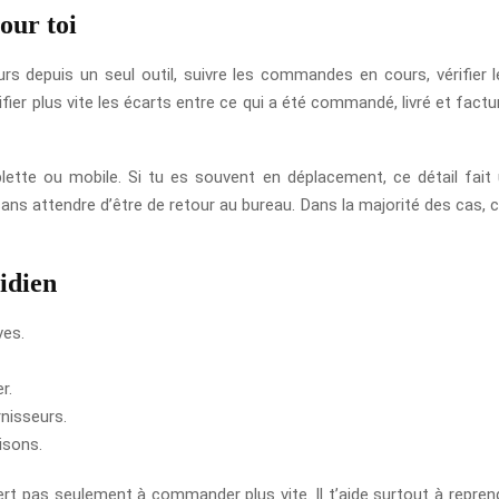
our toi
rs depuis un seul outil, suivre les commandes en cours, vérifier l
tifier plus vite les écarts entre ce qui a été commandé, livré et factu
ablette ou mobile. Si tu es souvent en déplacement, ce détail fai
ns attendre d’être de retour au bureau. Dans la majorité des cas, ce
tidien
ves.
r.
rnisseurs.
isons.
e sert pas seulement à commander plus vite. Il t’aide surtout à repre