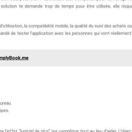
 solution te demande trop de temps pour être utilisée, elle risque 
é d’utilisation, la compatibilité mobile, la qualité du suivi des achats
andé de tester l’application avec les personnes qui vont réellement s
SimplyBook.me
bureau.
ipes.
s l’effet “logiciel de plus” qui complique tout au lieu d’aider. L’ob