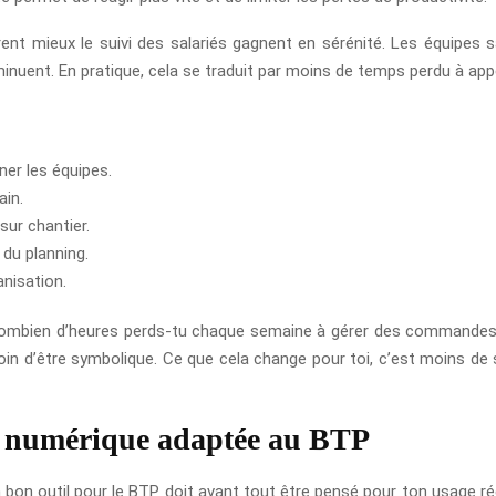
ent mieux le suivi des salariés gagnent en sérénité. Les équipes s
iminuent. En pratique, cela se traduit par moins de temps perdu à app
ner les équipes.
ain.
sur chantier.
é du planning.
anisation.
 : combien d’heures perds-tu chaque semaine à gérer des commande
in d’être symbolique. Ce que cela change pour toi, c’est moins de str
n numérique adaptée au BTP
n bon outil pour le BTP doit avant tout être pensé pour ton usage réel 