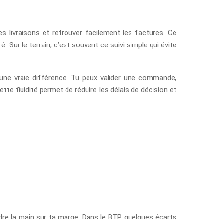
es livraisons et retrouver facilement les factures. Ce
ré. Sur le terrain, c’est souvent ce suivi simple qui évite
t une vraie différence. Tu peux valider une commande,
tte fluidité permet de réduire les délais de décision et
ndre la main sur ta marge. Dans le BTP, quelques écarts