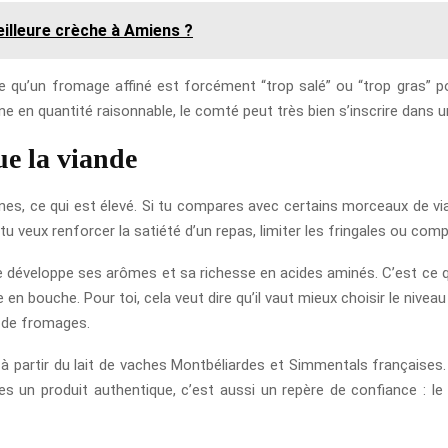
illeure crèche à Amiens ?
ire qu’un fromage affiné est forcément “trop salé” ou “trop gras” p
ne en quantité raisonnable, le comté peut très bien s’inscrire dans u
ue la viande
s, ce qui est élevé. Si tu compares avec certains morceaux de vi
 tu veux renforcer la satiété d’un repas, limiter les fringales ou com
ge développe ses arômes et sa richesse en acides aminés. C’est ce q
bouche. Pour toi, cela veut dire qu’il vaut mieux choisir le niveau d
u de fromages.
à partir du lait de vaches Montbéliardes et Simmentals françaises. C
hes un produit authentique, c’est aussi un repère de confiance : l