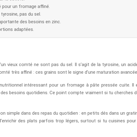
 pour un fromage affiné.
tyrosine, pas du sel.
mportante des besoins en zinc.
ortions adaptées.
’un vieux comté ne sont pas du sel. Il s’agit de la tyrosine, un acid
comté très affiné : ces grains sont le signe d’une maturation avancée
l nutritionnel intéressant pour un fromage à pâte pressée cuite. 
 des besoins quotidiens. Ce point compte vraiment si tu cherches de
çon simple dans des repas du quotidien : en petits dés dans un grat
d’enrichir des plats parfois trop légers, surtout si tu cuisines p