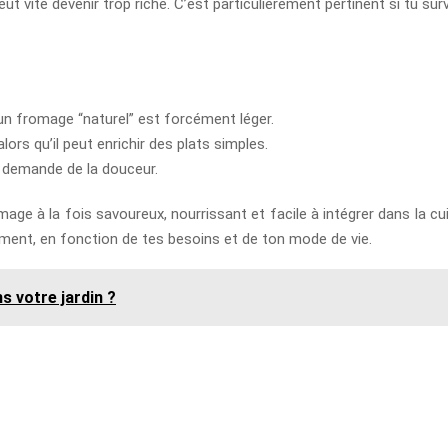
peut vite devenir trop riche. C’est particulièrement pertinent si tu s
 fromage “naturel” est forcément léger.
rs qu’il peut enrichir des plats simples.
i demande de la douceur.
ge à la fois savoureux, nourrissant et facile à intégrer dans la cuis
igemment, en fonction de tes besoins et de ton mode de vie.
s votre jardin ?