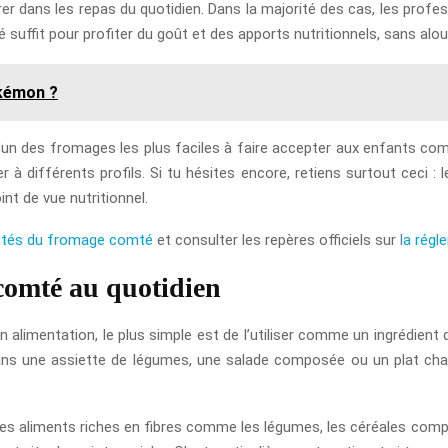
tégrer dans les repas du quotidien. Dans la majorité des cas, les pro
é suffit pour profiter du goût et des apports nutritionnels, sans alour
kémon ?
l’un des fromages les plus faciles à faire accepter aux enfants c
er à différents profils. Si tu hésites encore, retiens surtout ceci 
nt de vue nutritionnel.
cités du fromage comté
et consulter les repères officiels sur
la rég
omté au quotidien
on alimentation, le plus simple est de l’utiliser comme un ingrédien
ans une assiette de légumes, une salade composée ou un plat cha
des aliments riches en fibres comme les légumes, les céréales com