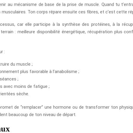
revenir au mécanisme de base de la prise de muscle. Quand tu t’en
 musculaires. Ton corps répare ensuite ces fibres, et c’est cette rép
ssus, car elle participe à la synthèse des protéines, à la récupér
terrain : meilleure disponibilité énergétique, récupération plus co
r :
ruire du muscle ;
ronnement plus favorable à l’anabolisme ;
 séances ;
ts avec moins de fatigue ;
rientées sèche.
 promet de “remplacer” une hormone ou de transformer ton physique
ndent beaucoup de ton niveau de départ.
aux