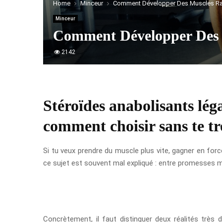
Home
Minceur
Comment Développer Des Muscles R
Minceur
Comment Développer Des 
2142
Stéroïdes anabolisants lég
comment choisir sans te t
Si tu veux prendre du muscle plus vite, gagner en for
ce sujet est souvent mal expliqué : entre promesses m
Concrètement, il faut distinguer deux réalités très 