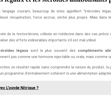
e langage courant, beaucoup de sites appellent “stéroïdes léga
leure récupération, force accrue, sèche plus propre. Mais dans 
vée de la testostérone, utilisée en médecine dans des cas précis 
ner des effets indésirables importants s’il est mal utilisé.
téroïdes légaux
sont le plus souvent des
compléments ali
ctionnent pas comme une hormone injectable ou orale, mais comme un 
herches un résultat rapide sans comprendre la nature du produit, tu
s un programme d’entraînement cohérent ni une alimentation adapté
c L'oxyde Nitrique ?