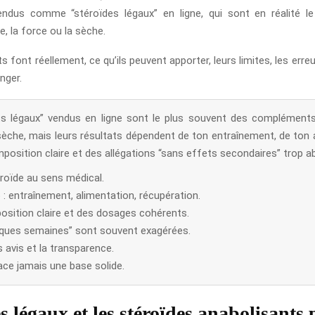
vendus comme “stéroïdes légaux” en ligne, qui sont en réalité 
, la force ou la sèche.
 font réellement, ce qu’ils peuvent apporter, leurs limites, les erre
nger.
ts légaux” vendus en ligne sont le plus souvent des complément
sèche, mais leurs résultats dépendent de ton entraînement, de ton al
osition claire et des allégations “sans effets secondaires” trop a
éroïde au sens médical.
 : entraînement, alimentation, récupération.
osition claire et des dosages cohérents.
ques semaines” sont souvent exagérées.
es avis et la transparence.
ace jamais une base solide.
es légaux et les stéroïdes anabolisants