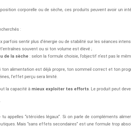
ition corporelle ou de sèche, ces produits peuvent avoir un intérêt
echerchés :
x parfois sentir plus d’énergie ou de stabilité sur les séances intens
u t’entraînes souvent ou si ton volume est élevé ;
u de la sèche
: selon la formule choisie, l’objectif n’est pas le mêm
 si ton alimentation est déjà propre, ton sommeil correct et ton prog
nes, l’effet perçu sera limité.
out la capacité à
mieux exploiter tes efforts
. Le produit peut deven
?
tu appelles “stéroïdes légaux”. Si on parle de compléments alimen
tiques. Mais “sans effets secondaires” est une formule trop absolu