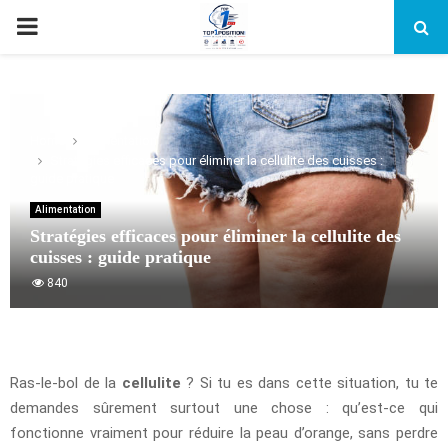
PRIMARY
MENU
Home
Alimentation
Stratégies efficaces pour éliminer la cellulite des cuisses :
guide pratique
Alimentation
Stratégies efficaces pour éliminer la cellulite des
cuisses : guide pratique
840
Ras-le-bol de la
cellulite
? Si tu es dans cette situation, tu te
demandes sûrement surtout une chose : qu’est-ce qui
fonctionne vraiment pour réduire la peau d’orange, sans perdre