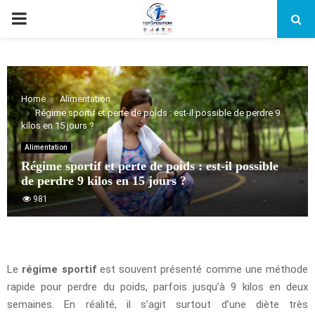
PRIMARY
MENU
Home
Alimentation
Régime sportif et perte de poids : est-il possible de perdre 9
kilos en 15 jours ?
Alimentation
Régime sportif et perte de poids : est-il possible
de perdre 9 kilos en 15 jours ?
981
Le
régime sportif
est souvent présenté comme une méthode
rapide pour perdre du poids, parfois jusqu’à 9 kilos en deux
semaines. En réalité, il s’agit surtout d’une diète très