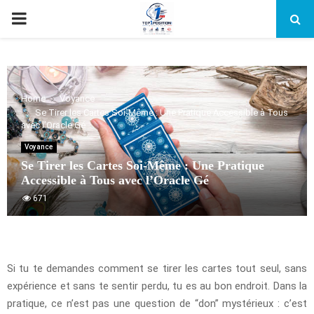
PRIMARY
MENU
Home
Voyance
Se Tirer les Cartes Soi-Même : Une Pratique Accessible à Tous
avec l’Oracle Gé
Voyance
Se Tirer les Cartes Soi-Même : Une Pratique
Accessible à Tous avec l’Oracle Gé
671
Si tu te demandes comment se tirer les cartes tout seul, sans
expérience et sans te sentir perdu, tu es au bon endroit. Dans la
pratique, ce n’est pas une question de “don” mystérieux : c’est