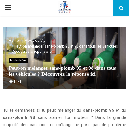
PRIMARY
MENU
Home
Mode de Vie
Peut-on mélanger sans-plomb 95 et 98 dans tous les véhicules
? Découvrez la réponse ici
Mode de Vie
Peut-on mélanger sans-plomb 95 et 98 dans tous
les véhicules ? Découvrez la réponse ici
1471
Tu te demandes si tu peux mélanger du
sans-plomb 95
et du
sans-plomb 98
sans abîmer ton moteur ? Dans la grande
majorité des cas, oui : ce mélange ne pose pas de problème