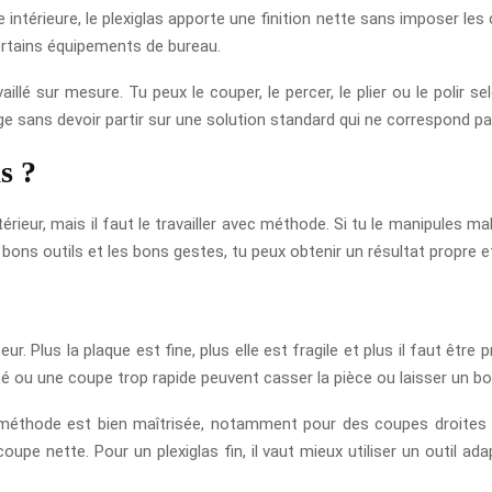
ntérieure, le plexiglas apporte une finition nette sans imposer les c
rtains équipements de bureau.
illé sur mesure. Tu peux le couper, le percer, le plier ou le polir s
ge sans devoir partir sur une solution standard qui ne correspond p
s ?
érieur, mais il faut le travailler avec méthode. Si tu le manipules mal
es bons outils et les bons gestes, tu peux obtenir un résultat propre e
 Plus la plaque est fine, plus elle est fragile et plus il faut être p
té ou une coupe trop rapide peuvent casser la pièce ou laisser un bord
la méthode est bien maîtrisée, notamment pour des coupes droites 
pe nette. Pour un plexiglas fin, il vaut mieux utiliser un outil adap