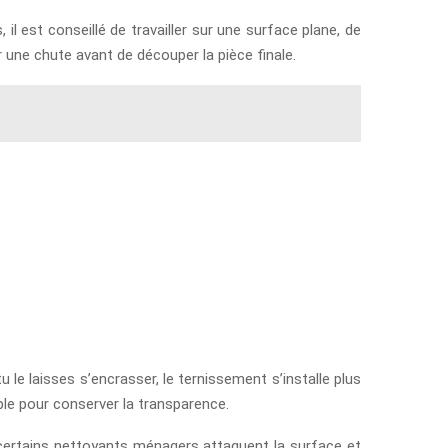
, il est conseillé de travailler sur une surface plane, de
ur une chute avant de découper la pièce finale.
tu le laisses s’encrasser, le ternissement s’installe plus
ble pour conserver la transparence.
 certains nettoyants ménagers attaquent la surface et