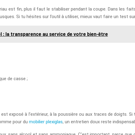
iau est fin, plus il faut le stabiliser pendant la coupe. Dans les faits
sques. Si tu hésites sur l’outil à utiliser, mieux vaut faire un test s
 : la transparence au service de votre bien-être
sque de casse ;
l est exposé à l’extérieur, à la poussière ou aux traces de doigts. Si 
, comme pour du
mobilier plexiglas
, un entretien doux reste indispensa
, doux, sans alcool et sans ammoniaque. C’est important, parce que