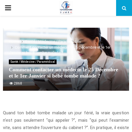
PRIMARY
MENU
Home
Santé / Médecine / Paramédical
Comment contacter un médecin le 25 Décembre et le 1er
Janvier si bébé tombe malade ?
Santé / Médecine / Paramédical
Comment contacter un médecin le 25 Décembre
et le 1er Janvier si bébé tombe malade ?
2868
Quand ton bébé tombe malade un jour férié, la vraie question
n’est pas seulement “qui appeler ?”, mais “qui peut l’examiner
vite, sans attendre l’ouverture du cabinet ?”. En pratique, il existe