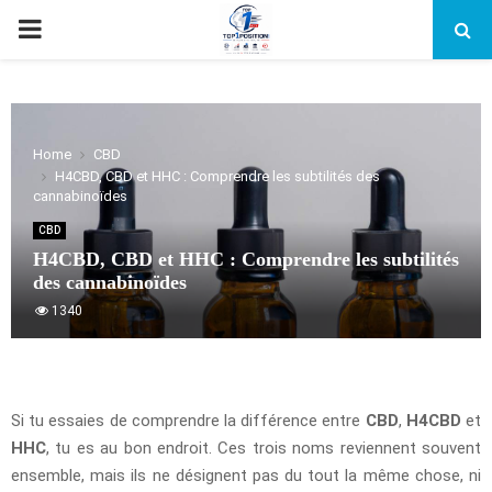
PRIMARY
MENU
Home
CBD
H4CBD, CBD et HHC : Comprendre les subtilités des
cannabinoïdes
CBD
H4CBD, CBD et HHC : Comprendre les subtilités
des cannabinoïdes
1340
Si tu essaies de comprendre la différence entre
CBD
,
H4CBD
et
HHC
, tu es au bon endroit. Ces trois noms reviennent souvent
ensemble, mais ils ne désignent pas du tout la même chose, ni